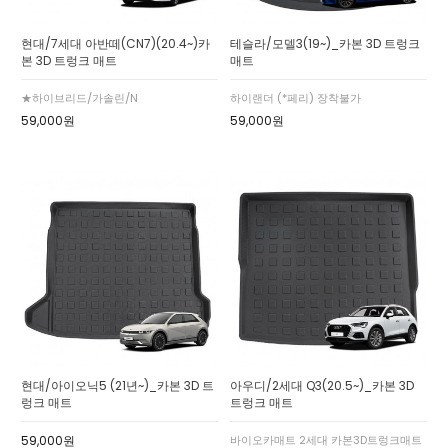
현대/7세대 아반떼(CN7)(20.4~)카
테슬라/모델3(19~)_카본 3D 트렁크
본 3D 트렁크 매트
매트
★하이브리드/가솔린/N
하이랜더 (*페리) 장착불가
59,000원
59,000원
현대/아이오닉5 (21년~)_카본 3D 트
아우디/2세대 Q3(20.5~)_카본 3D
렁크 매트
트렁크 매트
59,000원
바이오카매트 2세대 카본3D트렁크매트