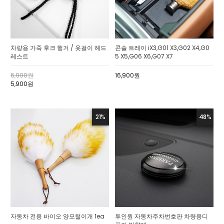
차량용 가죽 후크 행거 / 옷걸이 헤드
콘솔 트레이 iX3,G01 X3,G02 X4,G0
레스트
5 X5,G06 X6,G07 X7
6,900원
16,900원
5,900원
21%
48%
자동차 전용 바이오 양모털이개 1ea
투인원 자동차주차번호판 차량용디