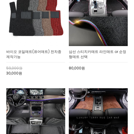
바이오 코일매트(퓨어매트) 전차종
삼선 스티치카매트 라인매트 or 순정
제작가능
형매트 선택
59,000원
80,000원
30,000원