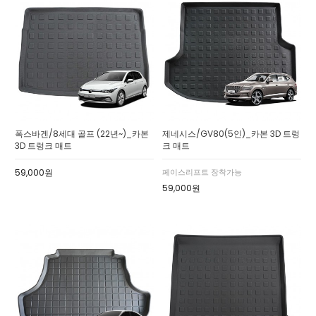
폭스바겐/8세대 골프 (22년~)_카본
제네시스/GV80(5인)_카본 3D 트렁
3D 트렁크 매트
크 매트
59,000원
페이스리프트 장착가능
59,000원