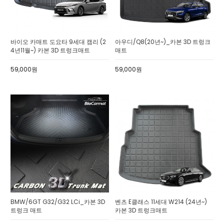
바이오 카매트 도요타 9세대 캠리 (2
아우디/Q8(20년~)_카본 3D 트렁크
4년11월~) 카본 3D 트렁크매트
매트
59,000원
59,000원
BMW/6GT G32/G32 LCi_카본 3D
벤츠 E클래스 11세대 W214 (24년~)
트렁크 매트
카본 3D 트렁크매트