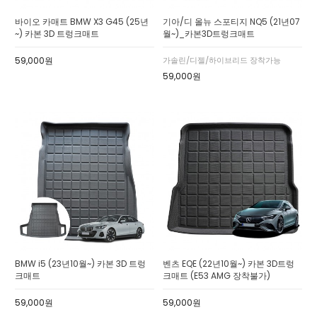
바이오 카매트 BMW X3 G45 (25년
기아/디 올뉴 스포티지 NQ5 (21년07
~) 카본 3D 트렁크매트
월~)_카본3D트렁크매트
59,000원
가솔린/디젤/하이브리드 장착가능
59,000원
BMW i5 (23년10월~) 카본 3D 트렁
벤츠 EQE (22년10월~) 카본 3D트렁
크매트
크매트 (E53 AMG 장착불가)
59,000원
59,000원