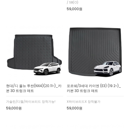
/ SB(O)
59,000원
현대/디 올뉴 투싼(NX4)(20.11~)_카
포르쉐/3세대 카이엔 (E3) (19.2~)_
본 3D 트렁크 매트
카본 3D 트렁크 매트
가솔린/디젤/하이브리드 장착가능!
X하이브리드X 장착불가
59,000원
59,000원