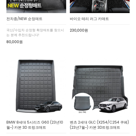
전차종/NEW 순정매트
바이오 테리 러그 카매트
국산/수입차 순정형 확장매트를 찾으시
230,000원
는 분께 추천드립니다!
80,000원
BMW 8세대 5시리즈 G60 (23년10
벤츠 2세대 GLC (X254/C254 쿠페)
월~) 카본 3D 트렁크매트
(23년7월~) 카본 3D트렁크매트