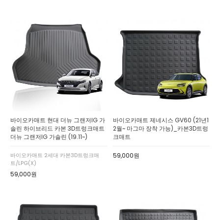
바이오카매트 현대 더뉴 그랜저IG 가
바이오카매트 제네시스 GV60 (21년1
솔린 하이브리드 카본 3D트렁크매트
2월~ 마그마 장착 가능)_카본3D트렁
더뉴 그랜저IG 가솔린 (19.11~)
크매트
바이오카매트 2세대 카본3D트렁크매
59,000원
트/LPG(X)
59,000원