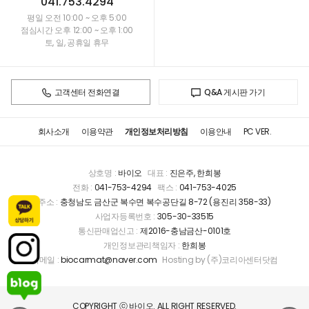
041.753.4294
평일 오전 10:00 ~ 오후 5:00
점심시간 오후 12:00 ~ 오후 1:00
토, 일, 공휴일 휴무
고객센터 전화연결
Q&A 게시판 가기
회사소개
이용약관
개인정보처리방침
이용안내
PC VER.
상호명 :
바이오
대표 :
진은주, 한희봉
전화 :
041-753-4294
팩스 :
041-753-4025
주소 :
충청남도 금산군 복수면 복수공단길 8-72 (용진리 358-33)
사업자등록번호 :
305-30-33515
통신판매업신고 :
제2016-충남금산-0101호
개인정보관리책임자 :
한희봉
이메일 :
biocarmat@naver.com
Hosting by (주)코리아센터닷컴
COPYRIGHT ⓒ 바이오. ALL RIGHT RESERVED.