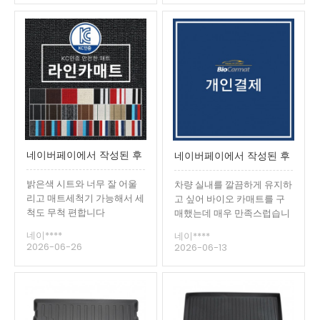
네이버페이에서 작성된 후
네이버페이에서 작성된 후
기입니다.
기입니다.
밝은색 시트와 너무 잘 어울
차량 실내를 깔끔하게 유지하
리고 매트세척기 가능해서 세
고 싶어 바이오 카매트를 구
척도 무척 편합니다
매했는데 매우 만족스럽습니
다. 차량 바닥에 딱 맞게 밀착
네이****
네이****
되어 설치가 간편하고, 주행
2026-06-26
2026-06-13
중에도 밀리거나 들뜨지 않아
안정감이 있습니다.