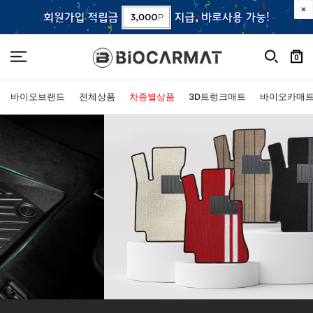
0
바이오브랜드
전체상품
차종별상품
3D트렁크매트
바이오카매