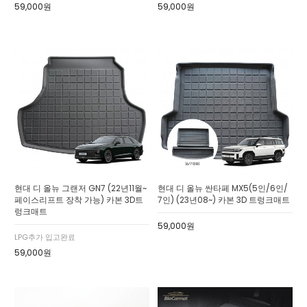
59,000원
59,000원
현대 디 올뉴 그랜저 GN7 (22년11월~
현대 디 올뉴 싼타페 MX5(5인/6인/
페이스리프트 장착 가능) 카본 3D트
7인) (23년08~) 카본 3D 트렁크매트
렁크매트
59,000원
LPG추가 입고완료
59,000원