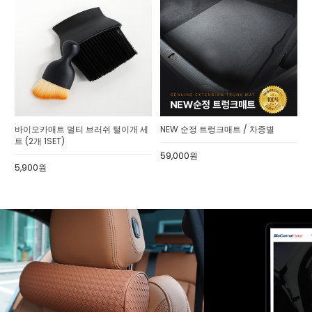
바이오카매트 멀티 브러쉬 털이개 세
NEW 순정 트렁크매트 / 차종별
트 (2개 1SET)
59,000원
5,900원