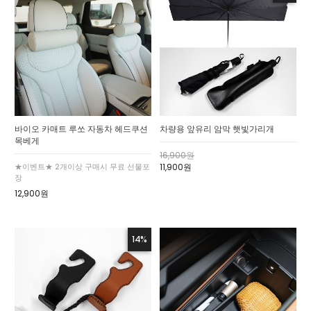
바이오 카매트 루쏘 자동차 헤드쿠션
차량용 앞유리 암막 햇빛가리개
목베게
16,900원
★이벤트★ 2개이상 구매시 무료 선물포
11,900원
장
12,900원
14%