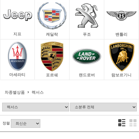
지프
캐딜락
푸조
밴틀리
마세라티
포르쉐
랜드로버
람보르기니
차종별상품
렉서스
정렬