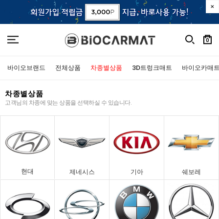
0
바이오브랜드
전체상품
차종별상품
3D트렁크매트
바이오카매
차종별상품
고객님의 차종에 맞는 상품을 선택하실 수 있습니다.
현대
제네시스
기아
쉐보레