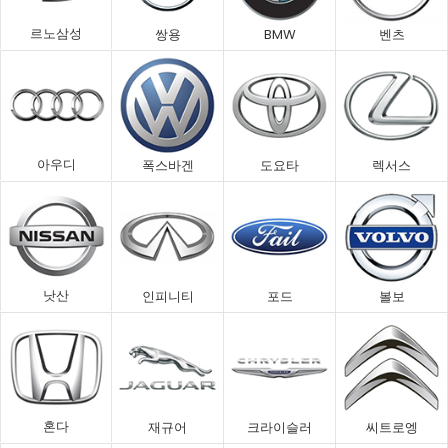
르노삼성
쌍용
BMW
벤츠
아우디
폭스바겐
도요타
렉서스
낫산
인피니티
포드
볼보
혼다
재규어
크라이슬러
씨트로엥