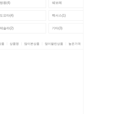
쌍용(4)
쉐보레
도요타(4)
렉서스(1)
테슬라(2)
기타(3)
상품
상품명
많이본상품
많이팔린상품
높은가격
낮은가격