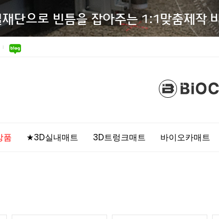
상품
★3D실내매트
3D트렁크매트
바이오카매트