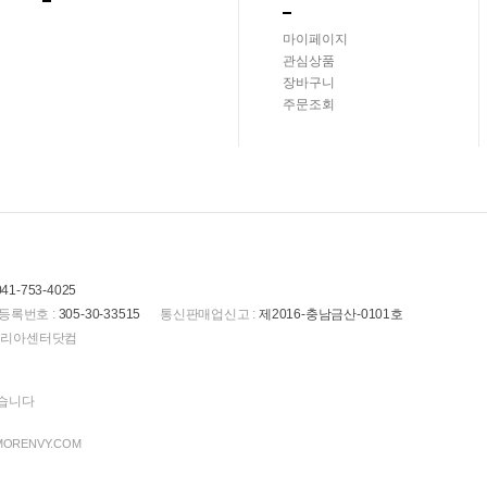
마이페이지
관심상품
장바구니
주문조회
041-753-4025
등록번호 :
305-30-33515
통신판매업신고 :
제2016-충남금산-0101호
(주)코리아센터닷컴
있습니다
 MORENVY.COM