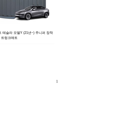
 테슬라 모델Y (21년~) 주니퍼 장착
D 트렁크매트
1