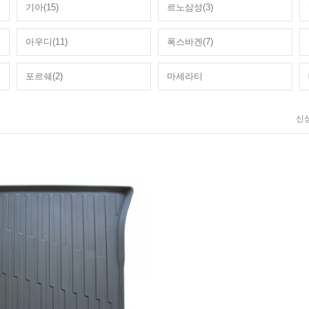
기아(15)
르노삼성(3)
아우디(11)
폭스바겐(7)
포르쉐(2)
마세라티
신