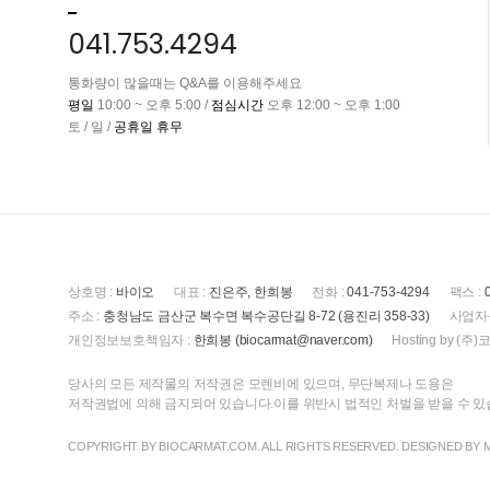
041.753.4294
통화량이 많을때는 Q&A를 이용해주세요
평일
10:00 ~ 오후 5:00 /
점심시간
오후 12:00 ~ 오후 1:00
토 / 일 /
공휴일 휴무
상호명 :
바이오
대표 :
진은주, 한희봉
전화 :
041-753-4294
팩스 :
주소 :
충청남도 금산군 복수면 복수공단길 8-72 (용진리 358-33)
사업자
개인정보보호책임자 :
한희봉 (biocarmat@naver.com)
Hosting by 
당사의 모든 제작물의 저작권은 모렌비에 있으며, 무단복제나 도용은
저작권법에 의해 금지되어 있습니다.이를 위반시 법적인 처벌을 받을 수 
COPYRIGHT BY BIOCARMAT.COM. ALL RIGHTS RESERVED. DESIGNED BY