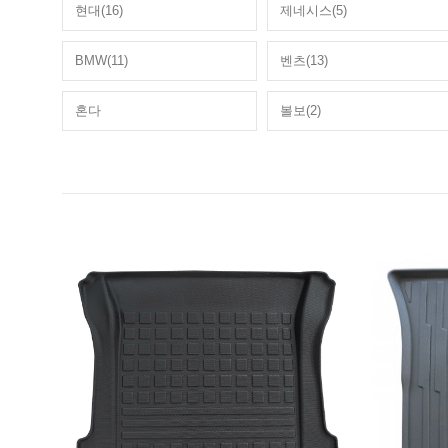
현대(16)
제네시스(5)
BMW(11)
벤츠(13)
혼다
볼보(2)