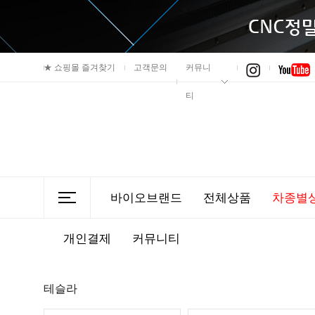
★
쇼핑몰 즐겨찾기
고객문의
커뮤니
티
바이오브랜드
전체상품
차종별
개인결제
커뮤니티
테슬라