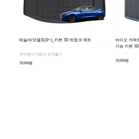
테슬라/모델3(19~)_카본 3D 트렁크 매트
바이오 카매트
가능 카본 3
하이랜더 (*페리) 장착불가
59,000원
59,000원