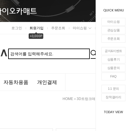
QUICK MENU
마이쇼핑
로그인
회원가입
주문조회
마이쇼핑
장바구니
관심상품
+3,000P
주문조회
공지&이벤트
상품후기
상품문의
FAQ
자동차용품
개인결제
1:1 문의
장착갤러리
HOME
3D트렁크매트
테슬라
>
>
TODAY VIEW