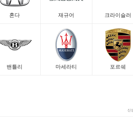
혼다
재규어
크라이슬러
밴틀리
마세라티
포르쉐
신