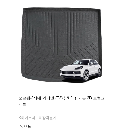
포르쉐/3세대 카이엔 (E3) (19.2~)_카본 3D 트렁크
매트
X하이브리드X 장착불가
59,000원