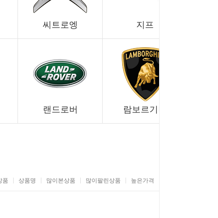
씨트로엥
지프
랜드로버
람보르기니
상품
상품명
많이본상품
많이팔린상품
높은가격
낮은가격