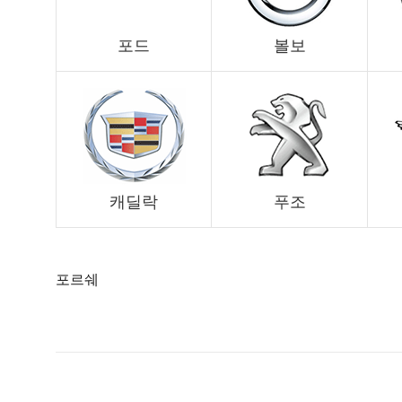
포드
볼보
캐딜락
푸조
포르쉐