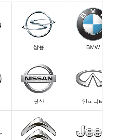
쌍용
BMW
낫산
인피니티