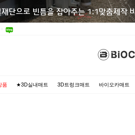
상품
★3D실내매트
3D트렁크매트
바이오카매트