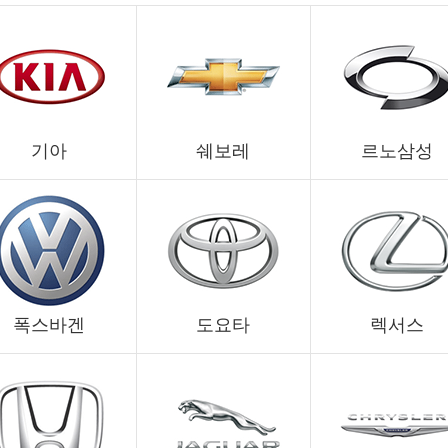
기아
쉐보레
르노삼성
폭스바겐
도요타
렉서스