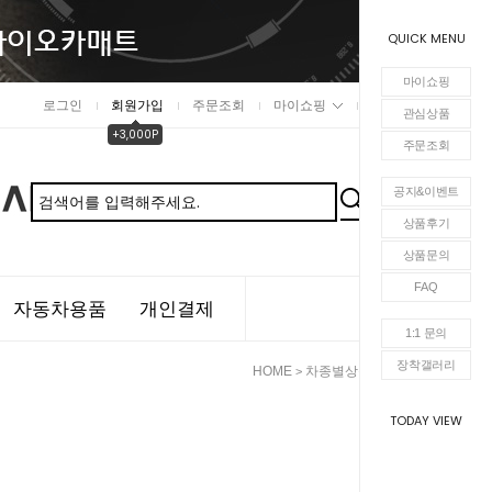
QUICK MENU
마이쇼핑
로그인
회원가입
주문조회
마이쇼핑
장바구니
관심상품
+3,000P
주문조회
공지&이벤트
상품후기
상품문의
FAQ
자동차용품
개인결제
1:1 문의
장착갤러리
HOME
차종별상품
포르쉐
>
>
TODAY VIEW