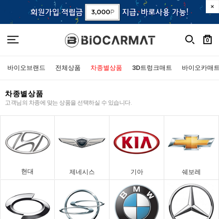
0
바이오브랜드
전체상품
차종별상품
3D트렁크매트
바이오카매
차종별상품
고객님의 차종에 맞는 상품을 선택하실 수 있습니다.
현대
제네시스
기아
쉐보레