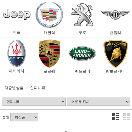
지프
캐딜락
푸조
밴틀리
마세라티
포르쉐
랜드로버
람보르기니
차종별상품
인피니티
정렬