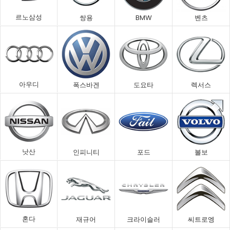
르노삼성
쌍용
BMW
벤츠
아우디
폭스바겐
도요타
렉서스
낫산
인피니티
포드
볼보
혼다
재규어
크라이슬러
씨트로엥