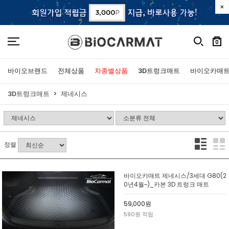
0
바이오브랜드
전체상품
차종별상품
3D트렁크매트
바이오카매
3D트렁크매트
제네시스
정렬
바이오카매트 제네시스/3세대 G80(2
0년4월~)_카본 3D 트렁크 매트
59,000원
590원 적립