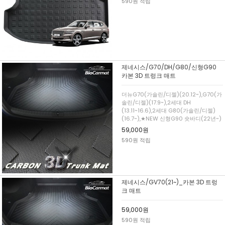
590원 적립
제네시스/G70/DH/G80/신형G90
카본 3D 트렁크 매트
더뉴G70(가솔린/디젤)(20.12~),G70(가
솔린/디젤)(17.9~),2세대 DH
(13.11~16.6),2세대 G80(가솔린/디젤)
(16.7~),★NEW 신형G90 숏바디(22년~)
59,000원
590원 적립
제네시스/GV70(21~)_카본 3D 트렁
크 매트
59,000원
590원 적립