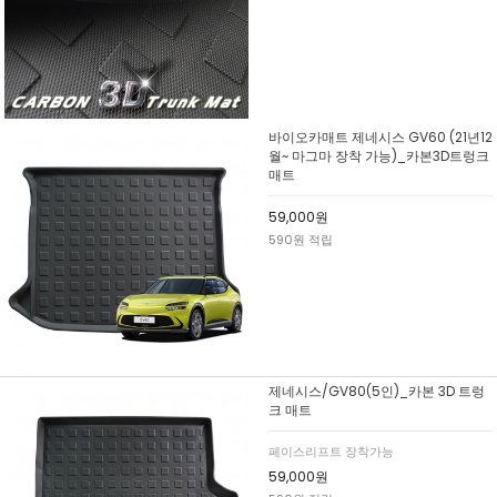
바이오카매트 제네시스 GV60 (21년12
월~ 마그마 장착 가능)_카본3D트렁크
매트
59,000원
590원 적립
제네시스/GV80(5인)_카본 3D 트렁
크 매트
페이스리프트 장착가능
59,000원