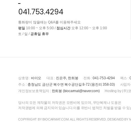
041.753.4294
통화량이 많을때는 Q&A를 이용해주세요
평일
10:00 ~ 오후 5:00 /
점심시간
오후 12:00 ~ 오후 1:00
토 / 일 /
공휴일 휴무
상호명 :
바이오
대표 :
진은주, 한희봉
전화 :
041-753-4294
팩스 :
주소 :
충청남도 금산군 복수면 복수공단길 8-72 (용진리 358-33)
사업자
개인정보보호책임자 :
한희봉 (biocarmat@naver.com)
Hosting by 
당사의 모든 제작물의 저작권은 모렌비에 있으며, 무단복제나 도용은
저작권법에 의해 금지되어 있습니다.이를 위반시 법적인 처벌을 받을 수 
COPYRIGHT BY BIOCARMAT.COM. ALL RIGHTS RESERVED. DESIGNED BY