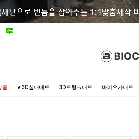
상품
★3D실내매트
3D트렁크매트
바이오카매트