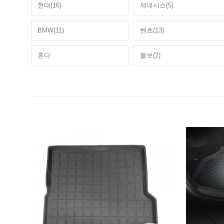
현대(16)
제네시스(5)
BMW(11)
벤츠(13)
혼다
볼보(2)