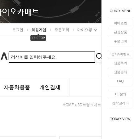
QUICK MENU
마이쇼핑
로그인
회원가입
주문조회
마이쇼핑
장바구니
관심상품
+3,000P
주문조회
공지&이벤트
상품후기
상품문의
FAQ
자동차용품
개인결제
1:1 문의
장착갤러리
HOME
3D트렁크매트
르노삼성
>
>
TODAY VIEW