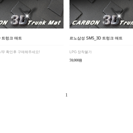
D 트렁크 매트
르노삼성 SM5_3D 트렁크 매트
유/무 확인후 구매해주세요!
LPG 장착불가
59,000원
1