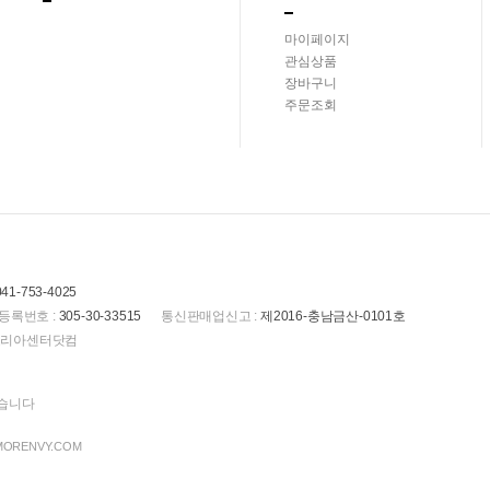
마이페이지
관심상품
장바구니
주문조회
041-753-4025
등록번호 :
305-30-33515
통신판매업신고 :
제2016-충남금산-0101호
(주)코리아센터닷컴
있습니다
 MORENVY.COM