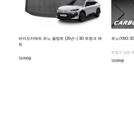
바이오카매트 르노 필랑트 (26년~) 3D 트렁크 매
르노/XM3 3
트
트렁크 상판 
59,000원
59,000원