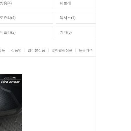
쌍용(4)
쉐보레
도요타(4)
렉서스(1)
테슬라(2)
기타(3)
상품
상품명
많이본상품
많이팔린상품
높은가격
낮은가격