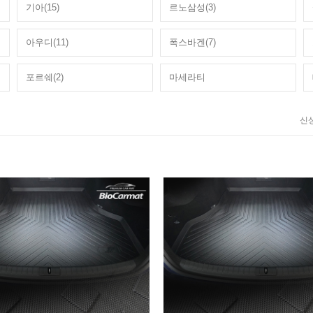
기아(15)
르노삼성(3)
아우디(11)
폭스바겐(7)
포르쉐(2)
마세라티
신