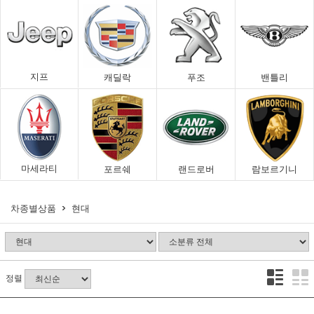
지프
캐딜락
푸조
밴틀리
마세라티
포르쉐
랜드로버
람보르기니
차종별상품
현대
정렬