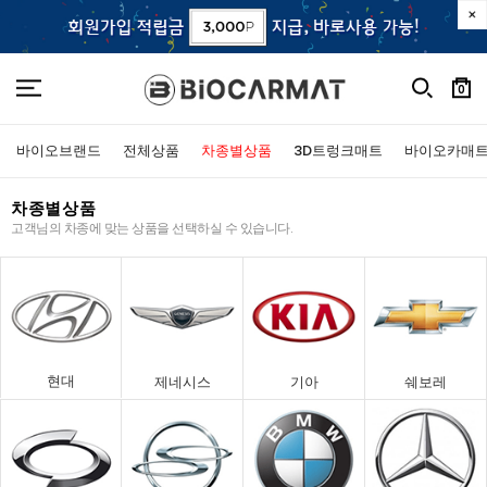
0
바이오브랜드
전체상품
차종별상품
3D트렁크매트
바이오카매
차종별상품
고객님의 차종에 맞는 상품을 선택하실 수 있습니다.
현대
제네시스
기아
쉐보레