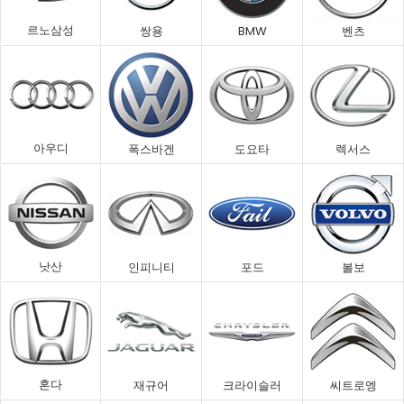
르노삼성
쌍용
BMW
벤츠
아우디
폭스바겐
도요타
렉서스
낫산
인피니티
포드
볼보
혼다
재규어
크라이슬러
씨트로엥